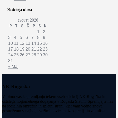
Naslednja tekma
avgust 2026
P
T
S
Č
P
S
N
1
2
3
4
5
6
7
8
9
10
11
12
13
14
15
16
17
18
19
20
21
22
23
24
25
26
27
28
29
30
31
« Maj
NK Rogaška
Vabimo vas k spremljanju tekem vseh selekcij NK Rogaška in
ostalega nogometnega dogajanja v Rogaški Slatini. Spremljajte nas
na socialnih omrežjih in spletni strani, kjer vam vedno znova
postrežemo v najbolj svežimi novicami iz ospredja in zakulisja.