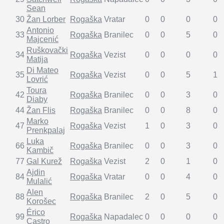
Sean
30
Žan Lorber
Rogaška
Vratar
0
0
0
0
Antonio
33
Rogaška
Branilec
0
0
5
0
Majcenić
Ruškovački
34
Rogaška
Vezist
0
0
0
0
Matija
Di Mateo
35
Rogaška
Vezist
0
0
5
1
Lovrić
Toura
42
Rogaška
Branilec
0
0
3
0
Diaby
44
Žan Flis
Rogaška
Branilec
0
0
8
0
Marko
47
Rogaška
Vezist
1
0
3
0
Prenkpalaj
Luka
66
Rogaška
Branilec
0
0
3
0
Kambič
77
Gal Kurež
Rogaška
Vezist
2
0
1
0
Ajdin
84
Rogaška
Vratar
0
0
4
0
Mulalić
Alen
88
Rogaška
Branilec
2
0
5
0
Korošec
Érico
99
Rogaška
Napadalec
0
0
0
0
Castro