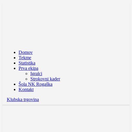
Domov
Tekme
Statistika
Prva ekipa
Igralci
Strokovni kader
Šola NK Rogaška
Kontakt
Klubska trgovina