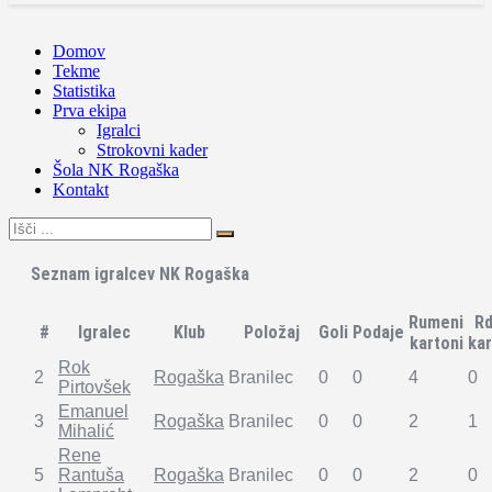
Domov
Tekme
Statistika
Prva ekipa
Igralci
Strokovni kader
Šola NK Rogaška
Kontakt
Seznam igralcev NK Rogaška
Rumeni
Rd
#
Igralec
Klub
Položaj
Goli
Podaje
kartoni
kar
Rok
2
Rogaška
Branilec
0
0
4
0
Pirtovšek
Emanuel
3
Rogaška
Branilec
0
0
2
1
Mihalić
Rene
5
Rantuša
Rogaška
Branilec
0
0
2
0