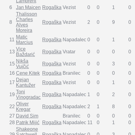
Lampreht
6
Jan Majcen
Rogaška
Vezist
0
0
1
0
Thalisson
Charles
8
Rogaška
Vezist
2
0
9
0
Alves
Moreira
Matic
11
Rogaška
Napadalec
0
0
1
0
Marcius
Vice
13
Rogaška
Vratar
0
0
0
0
Baždarić
Nikša
15
Rogaška
Vezist
0
0
3
0
Vujčić
16
Cene Kitek
Rogaška
Branilec
0
0
0
0
Dejan
17
Rogaška
Vezist
0
0
1
0
Kantužer
Toni
19
Rogaška
Napadalec
1
0
2
0
Vinogradac
Oliver
22
Rogaška
Napadalec
2
1
8
0
Kregar
27
David Sim
Branilec
0
0
0
0
28
Patrik Mijić
Rogaška
Napadalec
11
0
1
0
Shakeone
29
Satchwell
Rogaška
Napadalec
0
0
3
0