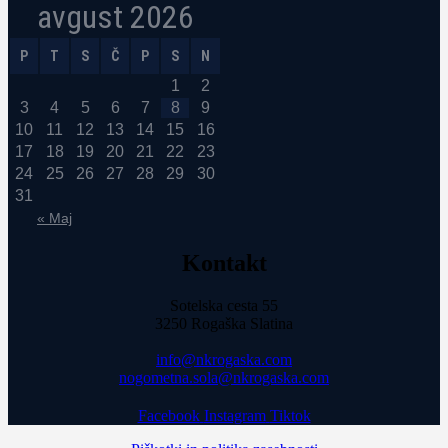
avgust 2026
P
T
S
Č
P
S
N
1
2
3
4
5
6
7
8
9
10
11
12
13
14
15
16
17
18
19
20
21
22
23
24
25
26
27
28
29
30
31
« Maj
Kontakt
Sotelska cesta 55
3250 Rogaška Slatina
info@nkrogaska.com
nogometna.sola@nkrogaska.com
Facebook
Instagram
Tiktok