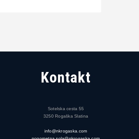
Kontakt
Sotelska cesta 55
3250 Rogaška Slatina
info@nkrogaska.com
nogometna.sola@nkrogaska.com