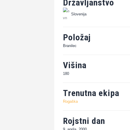
Državljanstvo
Slovenija
Položaj
Branilec
Višina
180
Trenutna ekipa
Rogaška
Rojstni dan
9. aprila, 2000