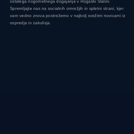
ostalega nogometnega dogajanja v Rogaški Slatini.
Spremljajte nas na socialnih omrežjih in spletni strani, kjer
vam vedno znova postrežemo v najbolj svežimi novicami iz
ospredja in zakulisja.