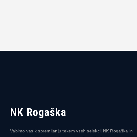
NK Rogaška
Vabimo vas k spremljanju tekem vseh selekcij NK Rogaška in