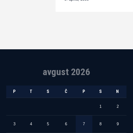
avgust 2026
P
T
S
Č
P
S
N
1
2
3
4
5
6
7
8
9