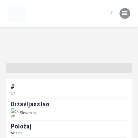
Domov
Tekme
Statistika
Prva ekipa
Šola NK Rogaška
Kontakt
#
17
Državljanstvo
Slovenija
Položaj
Vezist