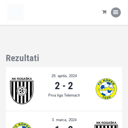
Domov
Tekme
Statistika
Prva ekipa
Šola NK Rogaška
Rezultati
Kontakt
28. aprila, 2024
2
-
2
Prva liga Telemach
3. marca, 2024