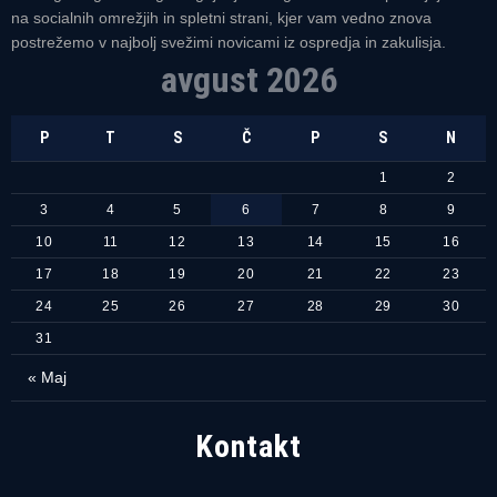
na socialnih omrežjih in spletni strani, kjer vam vedno znova
postrežemo v najbolj svežimi novicami iz ospredja in zakulisja.
avgust 2026
P
T
S
Č
P
S
N
1
2
3
4
5
6
7
8
9
10
11
12
13
14
15
16
17
18
19
20
21
22
23
24
25
26
27
28
29
30
31
« Maj
Kontakt