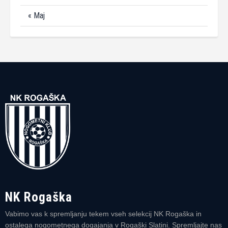
« Maj
NK Rogaška
Vabimo vas k spremljanju tekem vseh selekcij NK Rogaška in
ostalega nogometnega dogajanja v Rogaški Slatini. Spremljajte nas