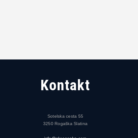
Kontakt
Sotelska cesta 55
3250 Rogaška Slatina