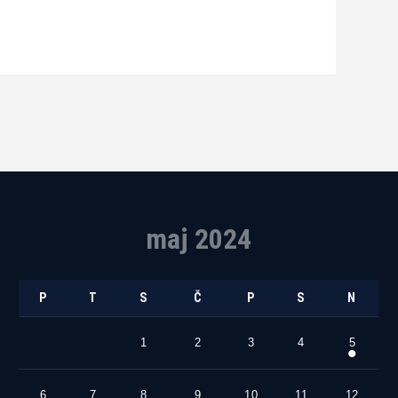
maj 2024
P
T
S
Č
P
S
N
1
2
3
4
5
6
7
8
9
10
11
12