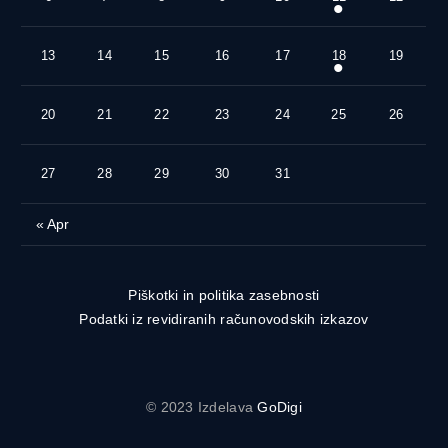
13
14
15
16
17
18
19
20
21
22
23
24
25
26
27
28
29
30
31
« Apr
Piškotki in politika zasebnosti
Podatki iz revidiranih računovodskih izkazov
© 2023 Izdelava
GoDigi