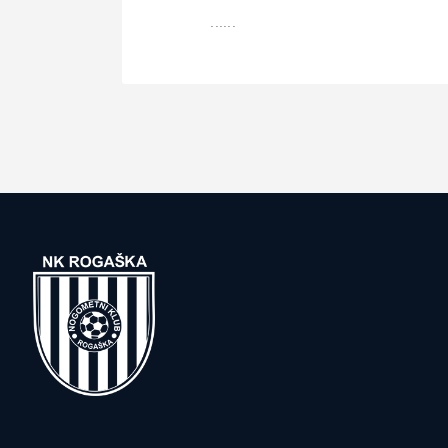
......