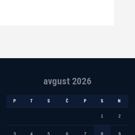
avgust 2026
P
T
S
Č
P
S
N
1
2
3
4
5
6
7
8
9