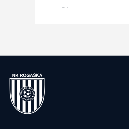
......