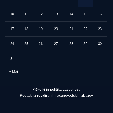
10
11
12
13
14
15
16
17
18
19
20
21
22
23
24
25
26
27
28
29
30
31
« Maj
Piškotki in politika zasebnosti
Podatki iz revidiranih računovodskih izkazov