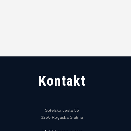
Kontakt
Sotelska cesta 55
3250 Rogaška Slatina