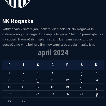
NK Rogaška
Vabimo vas k spremljanju tekem vseh selekcij NK Rogaška in
ostalega nogometnega dogajanja v Rogaški Slatini. Spremljajte nas
na socialnih omrežjih in spletni strani, kjer vam vedno znova
postrežemo v najbolj svežimi novicami iz ospredja in zakulisja.
april 2024
P
T
S
Č
P
S
N
1
2
3
4
5
6
7
8
9
10
11
12
13
14
15
16
17
18
19
20
21
22
23
24
25
26
27
28
29
30