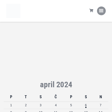
Domov
Tekme
Statistika
Prva ekipa
Šola NK Rogaška
Kontakt
april 2024
P
T
S
Č
P
S
N
1
2
3
4
5
6
7