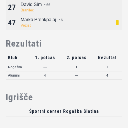
David Sim
66
27
Branilec
Marko Prenkpalaj
6
47
Vezist
Rezultati
Klub
1. polčas
2. polčas
Rezultat
Rogaška
—
1
1
Aluminij
4
—
4
Igrišče
Športni center Rogaška Slatina