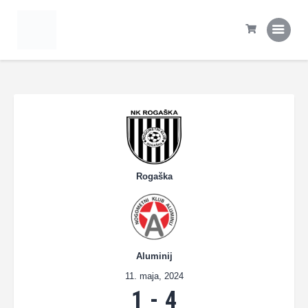
Domov
Tekme
Statistika
Prva ekipa
Šola NK Rogaška
Kontakt
Rogaška
Aluminij
11. maja, 2024
1
-
4