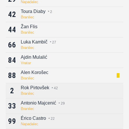
Napadalec
Toura Diaby
2
42
Branilec
Žan Flis
44
Branilec
Luka Kambič
27
66
Branilec
Ajdin Mulalić
84
Vratar
Alen Korošec
88
Branilec
Rok Pirtovšek
42
2
Branilec
Antonio Majcenić
29
33
Branilec
Érico Castro
22
99
Napadalec