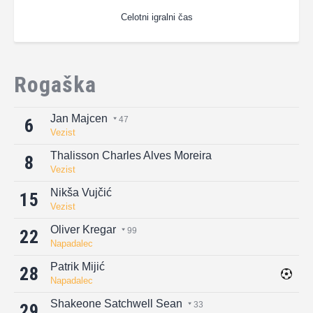
Celotni igralni čas
Rogaška
Jan Majcen
47
6
Vezist
Thalisson Charles Alves Moreira
8
Vezist
Nikša Vujčić
15
Vezist
Oliver Kregar
99
22
Napadalec
Patrik Mijić
28
Napadalec
Shakeone Satchwell Sean
33
29