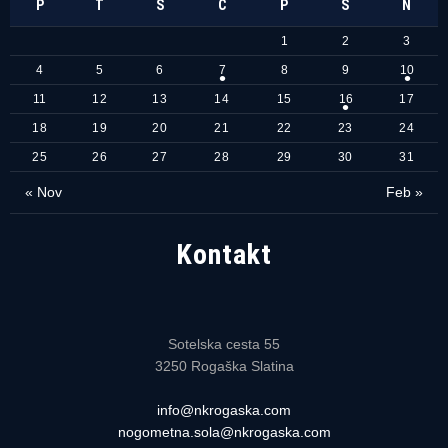
P
T
S
Č
P
S
N
1
2
3
4
5
6
7
8
9
10
11
12
13
14
15
16
17
18
19
20
21
22
23
24
25
26
27
28
29
30
31
« Nov
Feb »
Kontakt
Sotelska cesta 55
3250 Rogaška Slatina
info@nkrogaska.com
nogometna.sola@nkrogaska.com