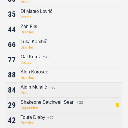
Vratar
Di Mateo Lovrić
35
Vezist
Žan Flis
44
Branilec
Luka Kambič
66
Branilec
Gal Kurež
42
77
Vezist
Alen Korošec
88
Branilec
Ajdin Mulalić
30
84
Vratar
Shakeone Satchwell Sean
22
29
Napadalec
Toura Diaby
77
42
Branilec