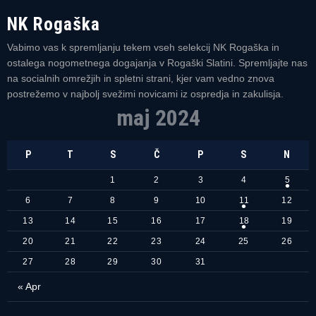
NK Rogaška
Vabimo vas k spremljanju tekem vseh selekcij NK Rogaška in
ostalega nogometnega dogajanja v Rogaški Slatini. Spremljajte nas
na socialnih omrežjih in spletni strani, kjer vam vedno znova
postrežemo v najbolj svežimi novicami iz ospredja in zakulisja.
maj 2024
P
T
S
Č
P
S
N
1
2
3
4
5
6
7
8
9
10
11
12
13
14
15
16
17
18
19
20
21
22
23
24
25
26
27
28
29
30
31
« Apr