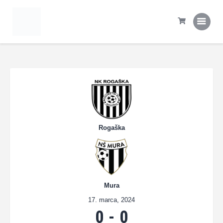
Domov
Tekme
Statistika
Prva ekipa
Šola NK Rogaška
Kontakt
Rogaška
Mura
17. marca, 2024
0
-
0