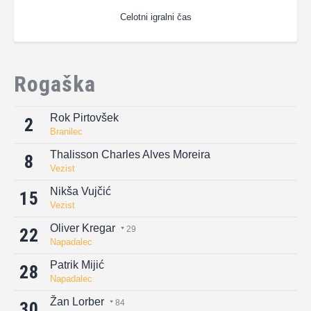
Celotni igralni čas
Rogaška
Rok Pirtovšek
2
Branilec
Thalisson Charles Alves Moreira
8
Vezist
Nikša Vujčić
15
Vezist
Oliver Kregar
29
22
Napadalec
Patrik Mijić
28
Napadalec
Žan Lorber
84
30