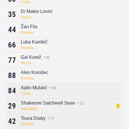
Vratar
Di Mateo Lovrić
35
Vezist
Žan Flis
44
Branilec
Luka Kambič
66
Branilec
Gal Kurež
42
77
Vezist
Alen Korošec
88
Branilec
Ajdin Mulalić
30
84
Vratar
Shakeone Satchwell Sean
22
29
Napadalec
Toura Diaby
77
42
Branilec