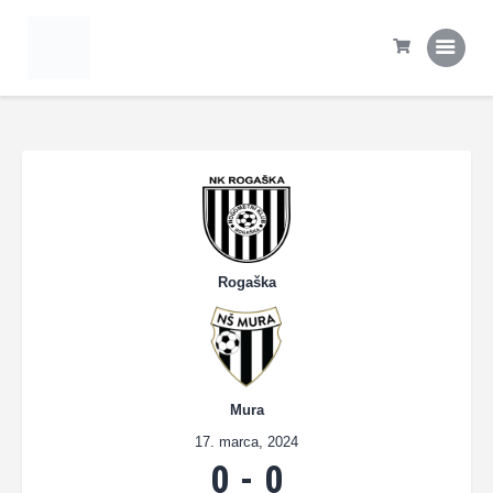
Domov
Tekme
Statistika
Prva ekipa
Šola NK Rogaška
Kontakt
Rogaška
Mura
17. marca, 2024
0
-
0