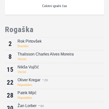
Celotni igralni čas
Rogaška
Rok Pirtovšek
2
Branilec
Thalisson Charles Alves Moreira
8
Vezist
Nikša Vujčić
15
Vezist
Oliver Kregar
29
22
Napadalec
Patrik Mijić
28
Napadalec
Žan Lorber
84
30