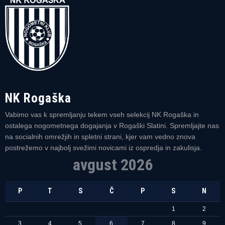
NK Rogaška
Vabimo vas k spremljanju tekem vseh selekcij NK Rogaška in
ostalega nogometnega dogajanja v Rogaški Slatini. Spremljajte nas
na socialnih omrežjih in spletni strani, kjer vam vedno znova
postrežemo v najbolj svežimi novicami iz ospredja in zakulisja.
avgust 2026
P
T
S
Č
P
S
N
1
2
3
4
5
6
7
8
9