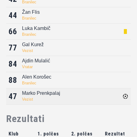
Branilec
Žan Flis
44
Branilec
Luka Kambič
66
Branilec
Gal Kurež
77
Vezist
Ajdin Mulalić
84
Vratar
Alen Korošec
88
Branilec
Marko Prenkpalaj
47
Vezist
Rezultati
Klub
1. polčas
2. polčas
Rezultat