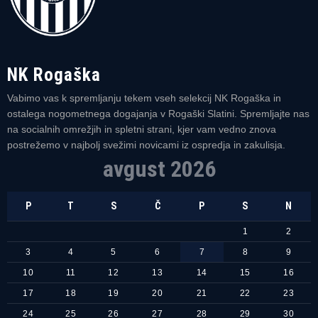
NK Rogaška
Vabimo vas k spremljanju tekem vseh selekcij NK Rogaška in
ostalega nogometnega dogajanja v Rogaški Slatini. Spremljajte nas
na socialnih omrežjih in spletni strani, kjer vam vedno znova
postrežemo v najbolj svežimi novicami iz ospredja in zakulisja.
avgust 2026
P
T
S
Č
P
S
N
1
2
3
4
5
6
7
8
9
10
11
12
13
14
15
16
17
18
19
20
21
22
23
24
25
26
27
28
29
30