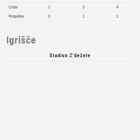
Celje
1
3
4
Rogaška
0
1
1
Igrišče
Stadion Z'dežele