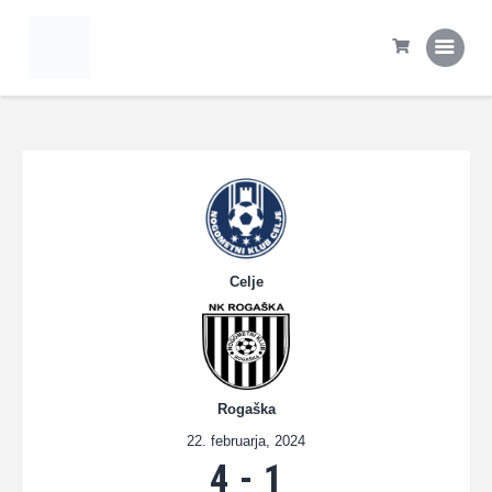
Domov
Tekme
Statistika
Prva ekipa
Šola NK Rogaška
Kontakt
Celje
Rogaška
22. februarja, 2024
4
-
1