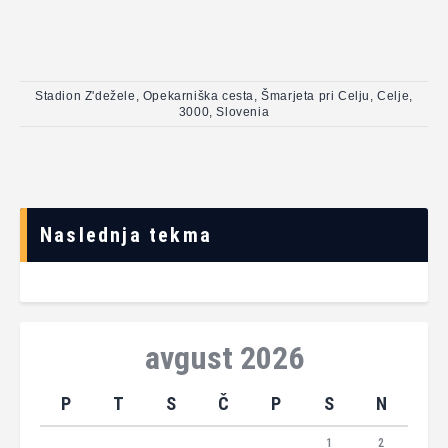
Stadion Z'dežele, Opekarniška cesta, Šmarjeta pri Celju, Celje,
3000, Slovenia
Naslednja tekma
avgust 2026
P
T
S
Č
P
S
N
1
2