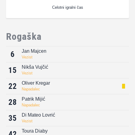
Celotni igralni čas
Rogaška
Jan Majcen
6
Vezist
Nikša Vujčić
15
Vezist
Oliver Kregar
22
Napadalec
Patrik Mijić
28
Napadalec
Di Mateo Lovrić
35
Vezist
Toura Diaby
42