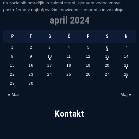
na socialnih omrežjih in spletni strani, kjer vam vedno znova
postrežemo v najbolj svežimi novicami iz ospredja in zakulisja.
april 2024
P
T
S
Č
P
S
N
1
2
3
4
5
6
7
8
9
10
11
12
13
14
15
16
17
18
19
20
21
22
23
24
25
26
27
28
29
30
« Mar
Maj »
Kontakt