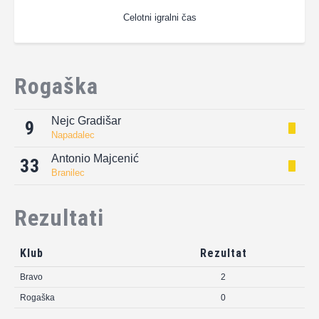
Celotni igralni čas
Rogaška
Nejc Gradišar
9
Napadalec
Antonio Majcenić
33
Branilec
Rezultati
Klub
Rezultat
Bravo
2
Rogaška
0