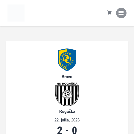
Domov
Tekme
Statistika
Prva ekipa
Šola NK Rogaška
Kontakt
Bravo
Rogaška
22. julija, 2023
2
-
0