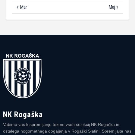
« Mar
Maj »
NK Rogaška
Vabimo vas k spremljanju tekem vseh selekcij NK Rogaška in
ostalega nogometnega dogajanja v Rogaški Slatini. Spremljajte nas