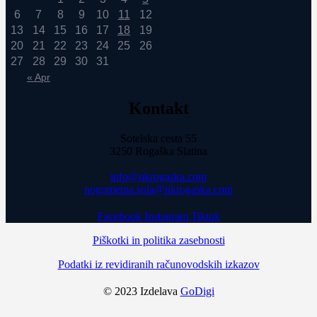
6
7
8
9
10
11
12
13
14
15
16
17
18
19
20
21
22
23
24
25
26
27
28
29
30
31
« Apr
Kontakt
Sotelska cesta 55
3250 Rogaška Slatina
info@nkrogaska.com
nogometna.sola@nkrogaska.com
Facebook
Instagram
Tiktok
Piškotki in politika zasebnosti
Podatki iz revidiranih računovodskih izkazov
© 2023 Izdelava
GoDigi