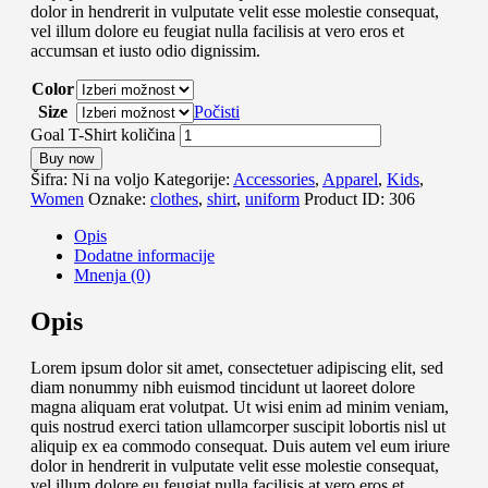
dolor in hendrerit in vulputate velit esse molestie consequat,
vel illum dolore eu feugiat nulla facilisis at vero eros et
accumsan et iusto odio dignissim.
Color
Size
Počisti
Goal T-Shirt količina
Buy now
Šifra:
Ni na voljo
Kategorije:
Accessories
,
Apparel
,
Kids
,
Women
Oznake:
clothes
,
shirt
,
uniform
Product ID:
306
Opis
Dodatne informacije
Mnenja (0)
Opis
Lorem ipsum dolor sit amet, consectetuer adipiscing elit, sed
diam nonummy nibh euismod tincidunt ut laoreet dolore
magna aliquam erat volutpat. Ut wisi enim ad minim veniam,
quis nostrud exerci tation ullamcorper suscipit lobortis nisl ut
aliquip ex ea commodo consequat. Duis autem vel eum iriure
dolor in hendrerit in vulputate velit esse molestie consequat,
vel illum dolore eu feugiat nulla facilisis at vero eros et