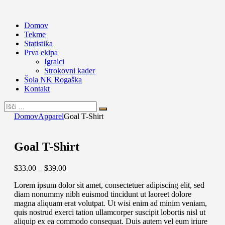
Domov
Tekme
Statistika
Prva ekipa
Igralci
Strokovni kader
Šola NK Rogaška
Kontakt
Domov
Apparel
Goal T-Shirt
Goal T-Shirt
$
33
.
00
–
$
39
.
00
Lorem ipsum dolor sit amet, consectetuer adipiscing elit, sed
diam nonummy nibh euismod tincidunt ut laoreet dolore
magna aliquam erat volutpat. Ut wisi enim ad minim veniam,
quis nostrud exerci tation ullamcorper suscipit lobortis nisl ut
aliquip ex ea commodo consequat. Duis autem vel eum iriure