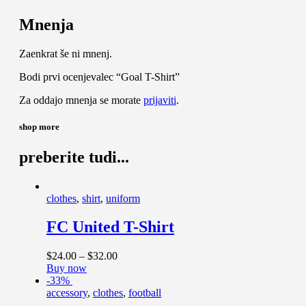
Mnenja
Zaenkrat še ni mnenj.
Bodi prvi ocenjevalec “Goal T-Shirt”
Za oddajo mnenja se morate
prijaviti
.
shop more
preberite tudi...
clothes
,
shirt
,
uniform
FC United T-Shirt
$
24
.
00
–
$
32
.
00
Buy now
-33%
accessory
,
clothes
,
football