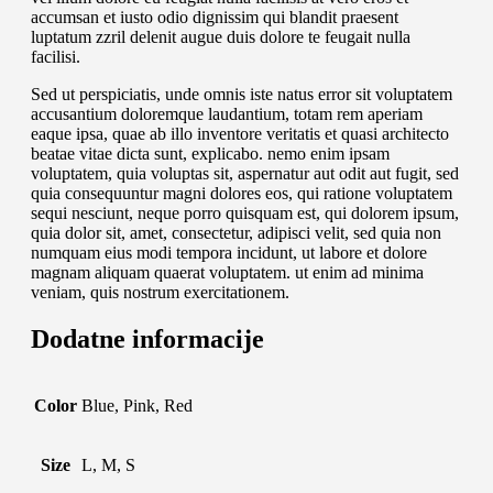
accumsan et iusto odio dignissim qui blandit praesent
luptatum zzril delenit augue duis dolore te feugait nulla
facilisi.
Sed ut perspiciatis, unde omnis iste natus error sit voluptatem
accusantium doloremque laudantium, totam rem aperiam
eaque ipsa, quae ab illo inventore veritatis et quasi architecto
beatae vitae dicta sunt, explicabo. nemo enim ipsam
voluptatem, quia voluptas sit, aspernatur aut odit aut fugit, sed
quia consequuntur magni dolores eos, qui ratione voluptatem
sequi nesciunt, neque porro quisquam est, qui dolorem ipsum,
quia dolor sit, amet, consectetur, adipisci velit, sed quia non
numquam eius modi tempora incidunt, ut labore et dolore
magnam aliquam quaerat voluptatem. ut enim ad minima
veniam, quis nostrum exercitationem.
Dodatne informacije
Color
Blue, Pink, Red
Size
L, M, S