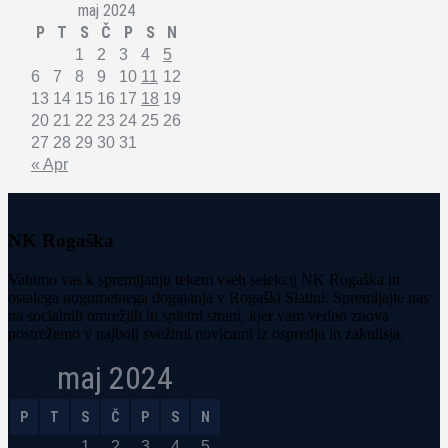
maj 2024
P
T
S
Č
P
S
N
1
2
3
4
5
6
7
8
9
10
11
12
13
14
15
16
17
18
19
20
21
22
23
24
25
26
27
28
29
30
31
« Apr
NK Rogaška
Vabimo vas k spremljanju tekem vseh selekcij NK Rogaška in
ostalega nogometnega dogajanja v Rogaški Slatini. Spremljajte nas
na socialnih omrežjih in spletni strani, kjer vam vedno znova
postrežemo v najbolj svežimi novicami iz ospredja in zakulisja.
maj 2024
P
T
S
Č
P
S
N
1
2
3
4
5