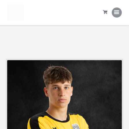
Domov
Tekme
Statistika
Prva ekipa
Šola NK Rogaška
Kontakt