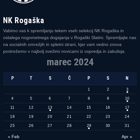
NK Rogaška
Vabimo vas k spremljanju tekem vseh selekcij NK Rogaška in
ostalega nogometnega dogajanja v Rogaški Slatini. Spremljajte nas
na socialnih omrežjih in spletni strani, kjer vam vedno znova
postrežemo v najbolj svežimi novicami iz ospredja in zakulisja.
marec 2024
P
T
S
Č
P
S
N
1
2
3
4
5
6
7
8
9
10
11
12
13
14
15
16
17
18
19
20
21
22
23
24
25
26
27
28
29
30
31
« Feb
Apr »