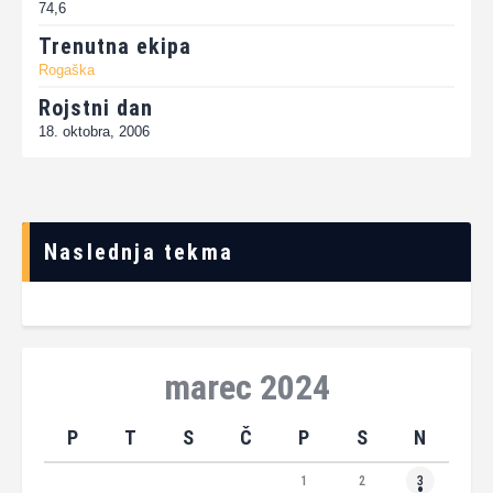
74,6
Trenutna ekipa
Rogaška
Rojstni dan
18. oktobra, 2006
Naslednja tekma
marec 2024
P
T
S
Č
P
S
N
1
2
3