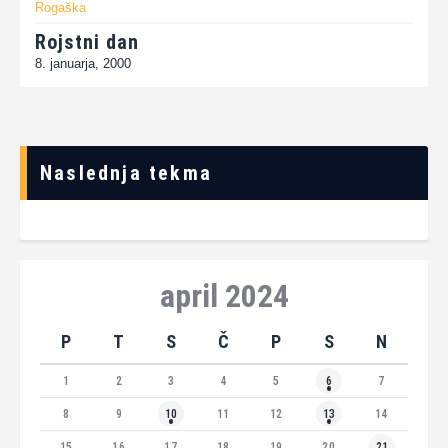
Rogaška
Rojstni dan
8. januarja, 2000
Naslednja tekma
april 2024
P
T
S
Č
P
S
N
1
2
3
4
5
6
7
8
9
10
11
12
13
14
15
16
17
18
19
20
21