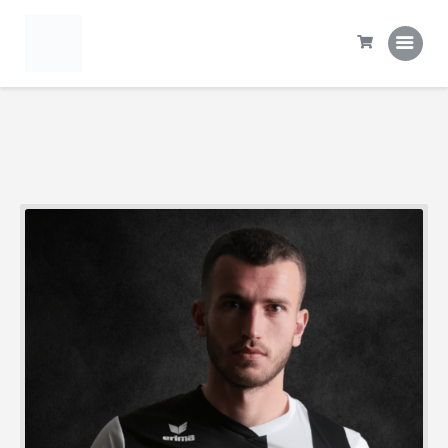
Domov
Tekme
Statistika
Prva ekipa
Šola NK Rogaška
Kontakt