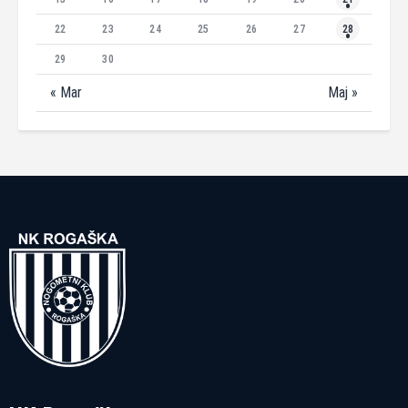
22
23
24
25
26
27
28
29
30
« Mar
Maj »