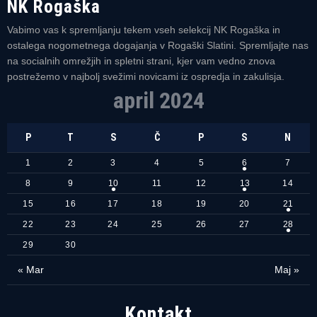
NK Rogaška
Vabimo vas k spremljanju tekem vseh selekcij NK Rogaška in
ostalega nogometnega dogajanja v Rogaški Slatini. Spremljajte nas
na socialnih omrežjih in spletni strani, kjer vam vedno znova
postrežemo v najbolj svežimi novicami iz ospredja in zakulisja.
april 2024
P
T
S
Č
P
S
N
1
2
3
4
5
6
7
8
9
10
11
12
13
14
15
16
17
18
19
20
21
22
23
24
25
26
27
28
29
30
« Mar
Maj »
Kontakt