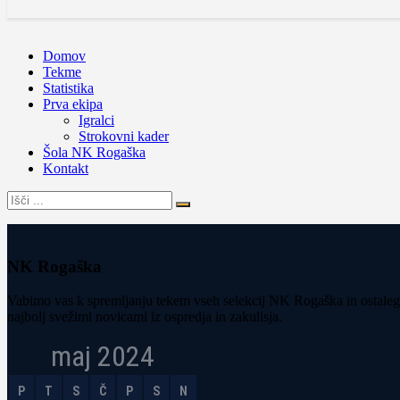
Domov
Tekme
Statistika
Prva ekipa
Igralci
Strokovni kader
Šola NK Rogaška
Kontakt
NK Rogaška
Vabimo vas k spremljanju tekem vseh selekcij NK Rogaška in ostalega
najbolj svežimi novicami iz ospredja in zakulisja.
maj 2024
P
T
S
Č
P
S
N