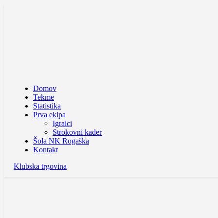
Domov
Tekme
Statistika
Prva ekipa
Igralci
Strokovni kader
Šola NK Rogaška
Kontakt
Klubska trgovina