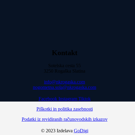
Kontakt
Sotelska cesta 55
3250 Rogaška Slatina
info@nkrogaska.com
nogometna.sola@nkrogaska.com
Facebook
Instagram
Tiktok
Piškotki in politika zasebnosti
Podatki iz revidiranih računovodskih izkazov
© 2023 Izdelava
GoDigi