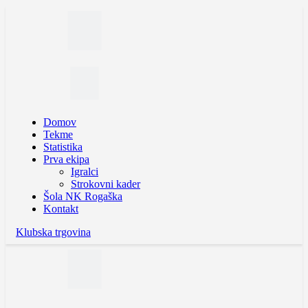
Domov
Tekme
Statistika
Prva ekipa
Igralci
Strokovni kader
Šola NK Rogaška
Kontakt
Klubska trgovina