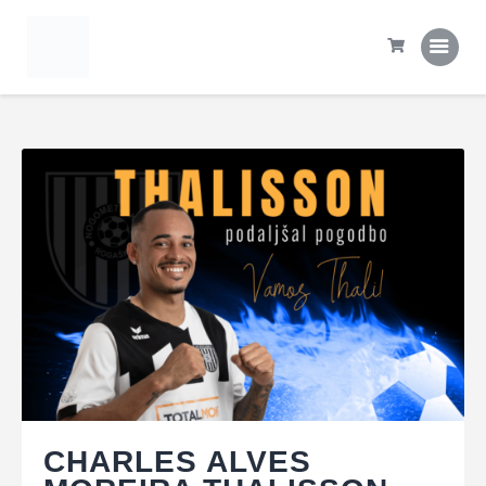
Domov
Tekme
Statistika
Prva ekipa
Šola NK Rogaška
Kontakt
CHARLES ALVES