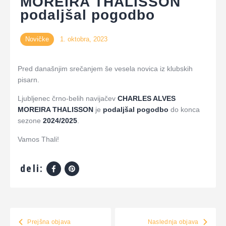
MOREIRA THALISSON
podaljšal pogodbo
Novičke
1. oktobra, 2023
Pred današnjim srečanjem še vesela novica iz klubskih
pisarn.
Ljubljenec črno-belih navijačev
CHARLES ALVES
MOREIRA THALISSON
je
podaljšal pogodbo
do konca
sezone
2024/2025
.
Vamos Thali!
deli:
Prejšna objava
Naslednja objava