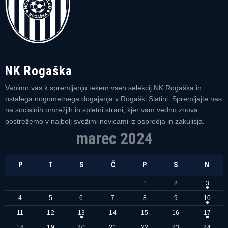
NK Rogaška
Vabimo vas k spremljanju tekem vseh selekcij NK Rogaška in
ostalega nogometnega dogajanja v Rogaški Slatini. Spremljajte nas
na socialnih omrežjih in spletni strani, kjer vam vedno znova
postrežemo v najbolj svežimi novicami iz ospredja in zakulisja.
marec 2024
P
T
S
Č
P
S
N
1
2
3
4
5
6
7
8
9
10
11
12
13
14
15
16
17
18
19
20
21
22
23
24