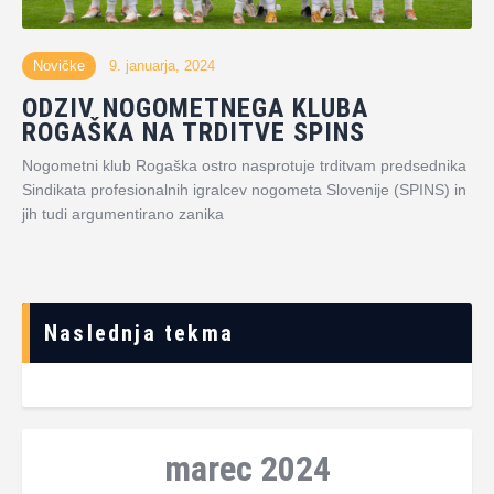
Novičke
9. januarja, 2024
ODZIV NOGOMETNEGA KLUBA
ROGAŠKA NA TRDITVE SPINS
Nogometni klub Rogaška ostro nasprotuje trditvam predsednika
Sindikata profesionalnih igralcev nogometa Slovenije (SPINS) in
jih tudi argumentirano zanika
Naslednja tekma
marec 2024