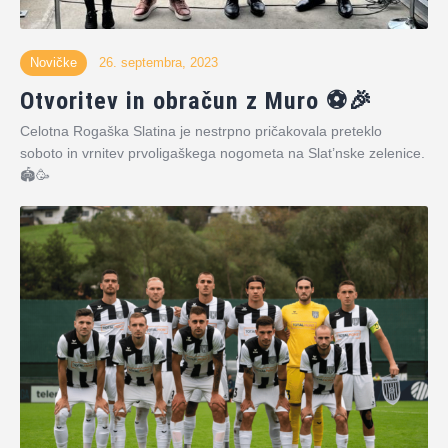
Novičke
26. septembra, 2023
Otvoritev in obračun z Muro ⚽️🎉
Celotna Rogaška Slatina je nestrpno pričakovala preteklo
soboto in vrnitev prvoligaškega nogometa na Slat’nske zelenice.
🏟️🥳