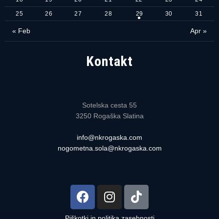
25
26
27
28
29
30
31
« Feb
Apr »
Kontakt
Sotelska cesta 55
3250 Rogaška Slatina
info@nkrogaska.com
nogometna.sola@nkrogaska.com
Piškotki in politika zasebnosti